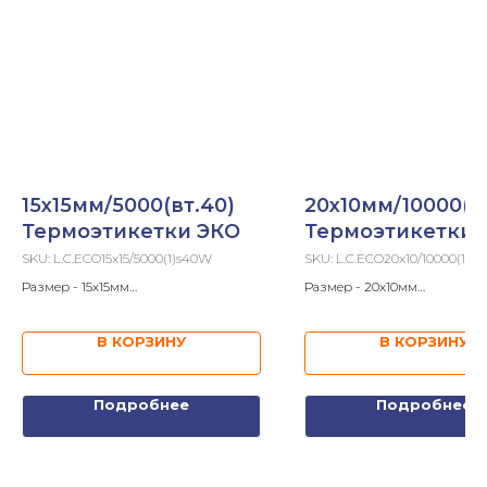
15х15мм/5000(вт.40)
20х10мм/10000(в
Термоэтикетки ЭКО
Термоэтикетки 
SKU:
L.C.ECO15x15/5000(1)s40W
SKU:
L.C.ECO20x10/10000(1)s
Размер - 15х15мм
Размер - 20х10мм
В ролике - 5 000шт
В ролике - 10 000шт
Втулка - 40мм
Втулка - 40мм
В КОРЗИНУ
В КОРЗИНУ
Подробнее
Подробнее