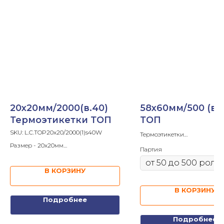
20х20мм/2000(в.40)
58х60мм/500 (вт
Термоэтикетки ТОП
ТОП
SKU:
L.C.TOP20x20/2000(1)s40W
Термоэтикетки
В ролике - 500шт
Размер - 20х20мм
Партия
Втулка - 40мм
В ролике - 2 000шт
Клей - каучуковый
Втулка - 40мм
В КОРЗИНУ
В КОРЗИНУ
Подробнее
Подробнее