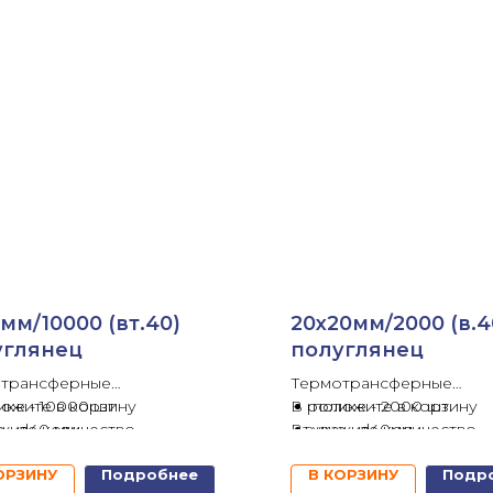
5мм/10000 (вт.40)
20х20мм/2000 (в.4
углянец
полуглянец
трансферные
Термотрансферные
ике - 10000 шт
ожите в корзину
В ролике - 2000 шт.
положите в корзину
 - d40 мм
жите количество
Втулка - d40мм
укажите количество
- каучуковый
равьте запрос
Клей - каучуковый
отправьте запрос
ОРЗИНУ
Подробнее
В КОРЗИНУ
Подр