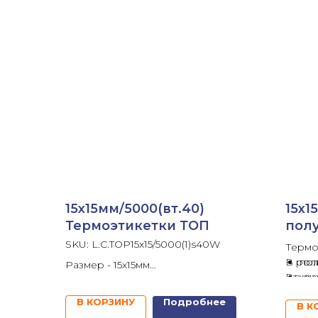
15х15мм/5000(вт.40)
15х1
Термоэтикетки ТОП
пол
SKU:
L.C.TOP15x15/5000(1)s40W
Термо
В рол
пол
Размер - 15х15мм
Втулка
ука
В ролике - 5 000шт
Клей 
отп
Втулка - 40мм
В КОРЗИНУ
Подробнее
В К