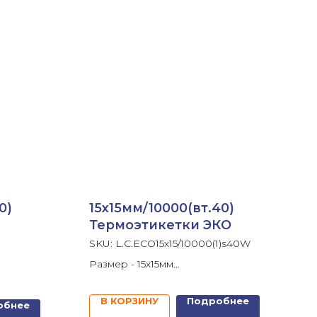
0)
15х15мм/10000(вт.40)
Термоэтикетки ЭКО
SKU:
L.C.ECO15x15/10000(1)s40W
Размер - 15х15мм
В ролике - 10 000шт
Втулка - 40мм
В КОРЗИНУ
Подробнее
обнее