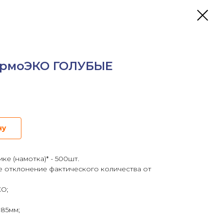
ермоЭКО ГОЛУБЫЕ
ну
ке (намотка)* - 500шт.
 отклонение фактического количества от
КО;
 85мм;