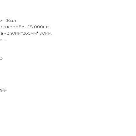
 - 36шт.
 в коробе - 18 000шт.
а - 340мм*260мм*190мм.
кг.
КО
0мм