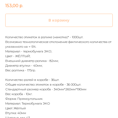
153,00
р.
В корзину
Количество этикеток в ролике (намотка)* - 1000шт.
Возможно технологическое отклонение фактического количества от
указанного на +-5%.
Материал - термобумага ЭКО;
Цвет - ЖЁЛТЫЙ;
Внешний диаметр ролика - 82мм;
Диаметр втулки - 40мм;
Вес ролтика - 175гр.
Количество ролей в коробе - 36шт.
Общее количество этикеток в коробе - 36 000шт.
Стандартный размер короба - 340мм*260мм*190мм
Вес короба - 10кг.
Форма: Прямоугольник
Материал: Термобумага ЭКО
Цвет: Жёлтый
Втулка: 40мм
Ширина, мм: 43