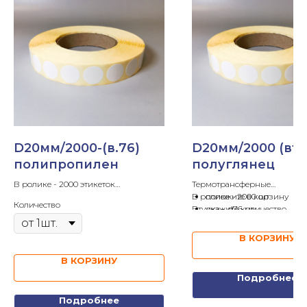
D20мм/2000-(в.76)
D20мм/2000 (вт.
полипропилен
полуглянец
В ролике - 2000 этикеток
Термотрансферные
Втулка - d76мм
В ролике - 2000 шт
положите в корзину
Количество
Клей - каучуковый
Втулка - d76 мм
укажите количество
Форма - круг
Клей - каучуковый
отправьте запрос
В КОРЗИНУ
Запросите расчет:
Цена за ролик:
В КОРЗИНУ
Подробнее
Подробнее