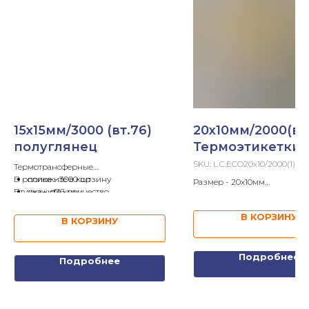
15х15мм/3000 (вт.76)
20х10мм/2000(вт
полуглянец
Термоэтикетки 
SKU:
L.C.ECO20x10/2000(1)s
Термотрансферные
В ролике - 3000 шт
положите в корзину
Размер - 20х10мм
Втулка - d76 мм
укажите количество
В ролике - 5 000шт
Клей - каучуковый
отправьте запрос
Втулка - 40мм
В КОРЗИНУ
В КОРЗИНУ
Запросите расчет:
Подробнее
Подробнее