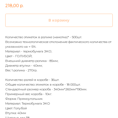
218,00
р.
В корзину
Количество этикеток в ролике (намотка)* - 500шт.
Возможно технологическое отклонение фактического количества от
указанного на +-5%.
Материал - термобумага ЭКО;
Цвет - ГОЛУБОЙ;
Внешний диаметр ролика - 85мм;
Диаметр втулки - 40мм;
Вес 1 ролика - 270гр.
Количество ролей в коробе - 36шт.
Общее количество этикеток в коробе - 18 000шт.
Стандартный размер короба - 340мм*260мм*190мм.
Примерный вес короба - 10кг.
Форма: Прямоугольник
Материал: Термобумага ЭКО
Цвет: Голубой
Втулка: 40мм
Ширина, мм: 58