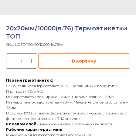
20х20мм/10000(в.76) Термоэтикетки
ТОП
SKU:
L.C.TOP20x20/10000(1)s76W
В корзину
Параметры этикеток:
Самоклеящиеся термоэтикетки ТОП (с защитным покрытием).
Плотность - 70гр./м2.
Размер этикеток по ширине – 20мм. Ширина ролика – 23мм.
Размер этикеток вдоль ленты – 20мм. Межэтикеточное расстояние –
3,3мм
В ролике 10000 этикеток (возможно технологическое отклонение от
фактического количества на 7-10 этикеток).
Клеевой слой
– каучуковый клей постоянной липкости.
Рабочие характеристики:
Минимальная температура этикетирования -5С