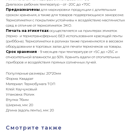
Диапазон рабочих температур – от -20С до +70С
Предназначены
для маркировки продукции с длительным
сроком хранения, а также для товаров подвергающихся заморозке.
Термоэтикетки с покрытием устойчивы к воздействию маслянистых
сред в отличие от термоэтикеток ЭКО.
Печать на этикетках
осуществляется на принтерах этикеток
(термо- и термотрансферных) БЕЗ использования красящей ленты
(риббона). Термоэтикетки в роликах также применяются в весовом
оборудовании в торговых залах для печати термочеков на товары.
Срок хранения
- 9 месяцев при температуре от +5С до +25С и
относительной влажности до 50%. Хранить вдали от отопительных
приборов и воздействия прямых солнечных лучей.
Популярные размеры: 20*20мм
Форма: Квадрат
Материал: Термобумага ТОП
Клей: Каучуковый
Упаковка: Ролик
Втулка: 76мм
Ширина, мм: 20
Длина (вдоль ленты), мм: 20
Смотрите также