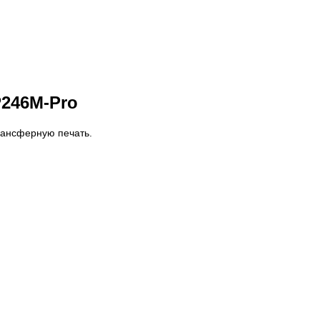
246M-Pro
рансферную печать.