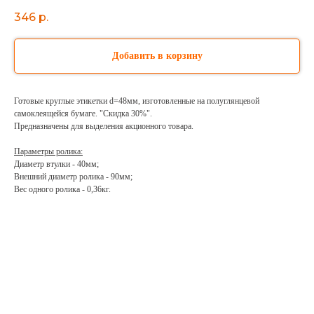
346
р.
Добавить в корзину
Готовые круглые этикетки d=48мм, изготовленные на полуглянцевой
самоклеящейся бумаге. "Скидка 30%".
Предназначены для выделения акционного товара.
Параметры ролика:
Диаметр втулки - 40мм;
Внешний диаметр ролика - 90мм;
Вес одного ролика - 0,36кг.